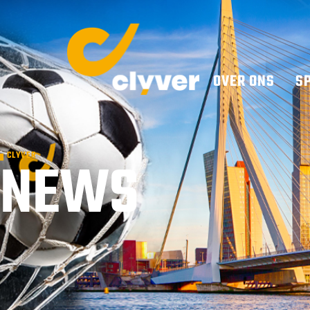
OVER ONS
S
NEWS
CLYVER