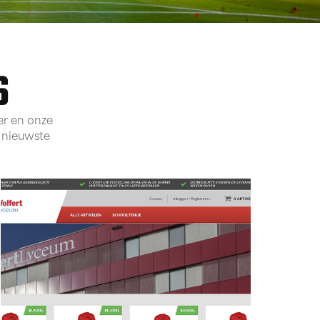
S
er en onze
e nieuwste