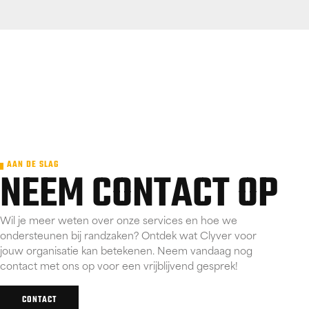
AAN DE SLAG
NEEM CONTACT OP
Wil je meer weten over onze services en hoe we
ondersteunen bij randzaken? Ontdek wat Clyver voor
jouw organisatie kan betekenen. Neem vandaag nog
contact met ons op voor een vrijblijvend gesprek!
CONTACT