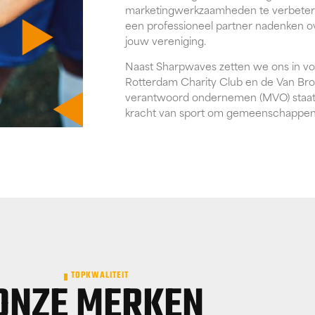
marketingwerkzaamheden te verbetere
een professioneel partner nadenken o
jouw vereniging.
Naast Sharpwaves zetten we ons in voo
Rotterdam Charity Club en de Van Bro
verantwoord ondernemen (MVO) staat b
kracht van sport om gemeenschappen t
TOPKWALITEIT
ONZE MERKEN