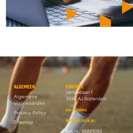
ALGEMEEN
CONTACT
Vantaabaan 1
Algemene
3045 AJ Rotterdam
Voorwaarden
010-8438914
Privacy Policy
INFO@CLYVER.NL
Sitemap
KvK nr.: 95881093